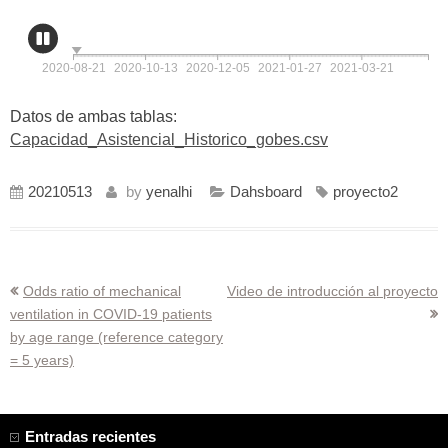
Datos de ambas tablas:
Capacidad_Asistencial_Historico_gobes.csv
20210513
by
yenalhi
Dahsboard
proyecto2
Navegación
Odds ratio of mechanical
Video de introducción al proyecto
ventilation in COVID-19 patients
de
by age range (reference category
entradas
= 5 years)
Entradas recientes