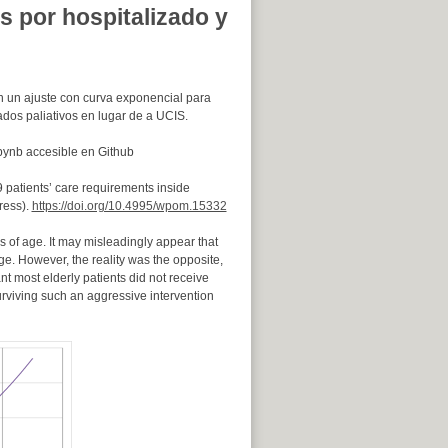
s por hospitalizado y
un ajuste con curva exponencial para
ados paliativos en lugar de a UCIS.
ynb accesible en Github
9 patients’ care requirements inside
ress).
https://doi.org/10.4995/wpom.15332
 of age. It may misleadingly appear that
e. However, the reality was the opposite,
nt most elderly patients did not receive
urviving such an aggressive intervention