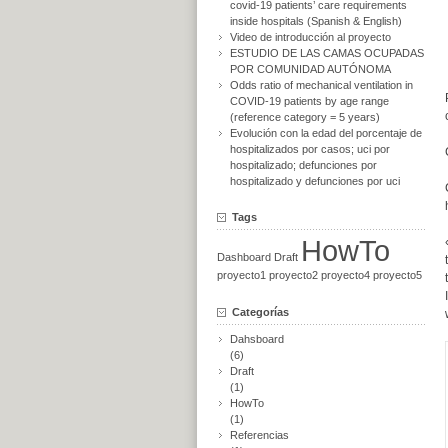
covid-19 patients’ care requirements
inside hospitals (Spanish & English)
Video de introducción al proyecto
ESTUDIO DE LAS CAMAS OCUPADAS
POR COMUNIDAD AUTÓNOMA
Odds ratio of mechanical ventilation in
COVID-19 patients by age range
(reference category = 5 years)
Evolución con la edad del porcentaje de
hospitalizados por casos; uci por
hospitalizado; defunciones por
hospitalizado y defunciones por uci
Tags
HowTo
Dashboard
Draft
proyecto1
proyecto2
proyecto4
proyecto5
Categorías
Dahsboard
(6)
Draft
(1)
HowTo
(1)
Referencias