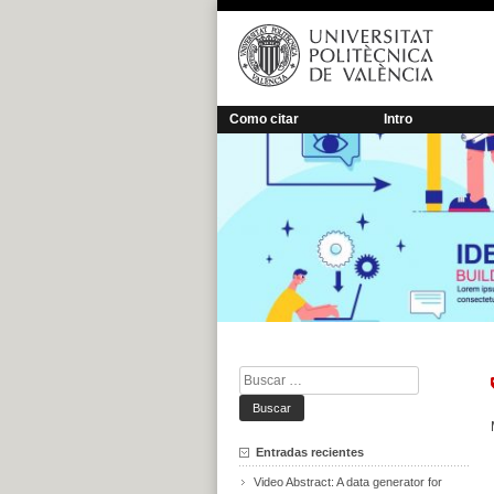
Saltar
al
contenido
Como citar
Intro
Buscar:
Entradas recientes
Video Abstract: A data generator for