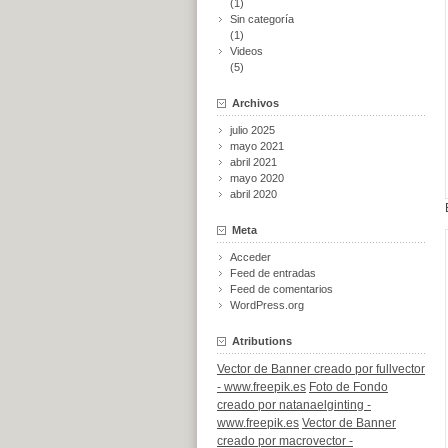
(1)
Sin categoría
(1)
Videos
(5)
Archivos
julio 2025
mayo 2021
abril 2021
mayo 2020
abril 2020
Meta
Acceder
Feed de entradas
Feed de comentarios
WordPress.org
Atributions
Vector de Banner creado por fullvector
- www.freepik.es
Foto de Fondo
creado por natanaelginting -
www.freepik.es
Vector de Banner
creado por macrovector -