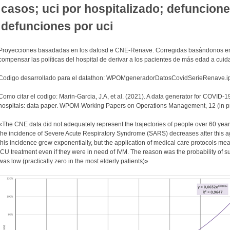
casos; uci por hospitalizado; defuncione
defunciones por uci
Proyecciones basadadas en los datosd e CNE-Renave. Corregidas basándonos en 
compensar las políticas del hospital de derivar a los pacientes de más edad a cuid
Codigo desarrollado para el datathon: WPOMgeneradorDatosCovidSerieRenave.ip
Como citar el codigo: Marin-Garcia, J.A, et al. (2021). A data generator for COVID-1
hospitals: data paper. WPOM-Working Papers on Operations Management, 12 (in p
«The CNE data did not adequately represent the trajectories of people over 60 years
the incidence of Severe Acute Respiratory Syndrome (SARS) decreases after this ag
this incidence grew exponentially, but the application of medical care protocols mea
ICU treatment even if they were in need of IVM. The reason was the probability of s
was low (practically zero in the most elderly patients)»