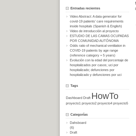
Entradas recientes
Video Abstract: A data generator for
covid-19 patients’ care requirements
inside hospitals (Spanish & English)
Video de introducción al proyecto
ESTUDIO DE LAS CAMAS OCUPADAS
POR COMUNIDAD AUTÓNOMA
Odds ratio of mechanical ventilation in
COVID-19 patients by age range
(reference category = 5 years)
Evolución con la edad del porcentaje de
hospitalizados por casos; uci por
hospitalizado; defunciones por
hospitalizado y defunciones por uci
Tags
HowTo
Dashboard
Draft
proyecto1
proyecto2
proyecto4
proyecto5
Categorías
Dahsboard
(6)
Draft