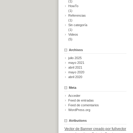
(1)
HowTo
(1)
Referencias
(1)
Sin categoría
(1)
Videos
(5)
Archivos
julio 2025
mayo 2021
abril 2021
mayo 2020
abril 2020
Meta
Acceder
Feed de entradas
Feed de comentarios
WordPress.org
Atributions
Vector de Banner creado por fullvector