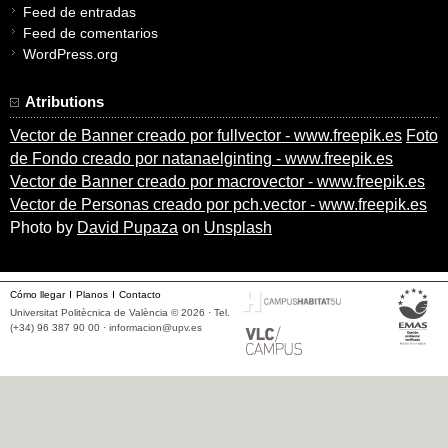
Feed de entradas
Feed de comentarios
WordPress.org
Atributions
Vector de Banner creado por fullvector - www.freepik.es
Foto
de Fondo creado por natanaelginting - www.freepik.es
Vector de Banner creado por macrovector - www.freepik.es
Vector de Personas creado por pch.vector - www.freepik.es
Photo by
David Pupaza
on
Unsplash
Cómo llegar
Planos
Contacto
Universitat Politècnica de València © 2026 · Tel.
(+34) 96 387 90 00 ·
informacion@upv.es