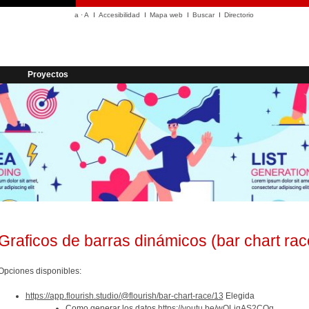
a
·
A
Accesibilidad
Mapa web
Buscar
Directorio
Proyectos
Graficos de barras dinámicos (bar chart rac
Opciones disponibles:
https://app.flourish.studio/@flourish/bar-chart-race/13
Elegida
Como generar los datos
https://youtu.be/wQLiqAS2COg