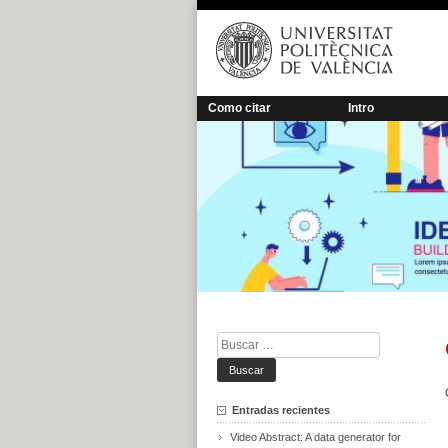
Saltar
al
contenido
Como citar
Intro
Buscar:
Entradas recientes
Video Abstract: A data generator for