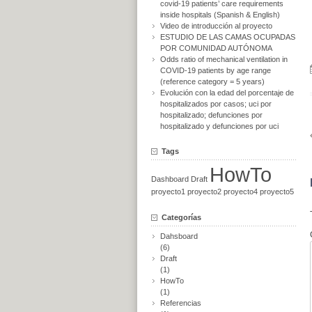
covid-19 patients’ care requirements
inside hospitals (Spanish & English)
Video de introducción al proyecto
ESTUDIO DE LAS CAMAS OCUPADAS
POR COMUNIDAD AUTÓNOMA
Odds ratio of mechanical ventilation in
COVID-19 patients by age range
(reference category = 5 years)
Evolución con la edad del porcentaje de
hospitalizados por casos; uci por
hospitalizado; defunciones por
hospitalizado y defunciones por uci
Tags
HowTo
Dashboard
Draft
proyecto1
proyecto2
proyecto4
proyecto5
Categorías
Dahsboard
(6)
Draft
(1)
HowTo
(1)
Referencias