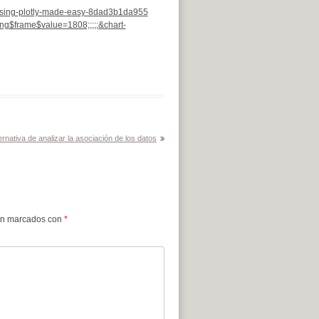
-using-plotly-made-easy-8dad3b1da955
ng$frame$value=1808;;;;;&chart-
rnativa de analizar la asociación de los datos
tán marcados con
*