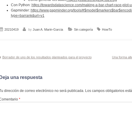
Con Python:
https://towardsdatascience.com/making-a-bar-chart-race-plot
Gapminder:
https://www.gapminder.org/tools/#$model$markers$bar$encodi
type=barrank&url=v1
20210419
by
Juan A. Marin-Garcia
Sin categoría
HowTo
Navegación
Borrador de uno de los resultados planteados para el proyecto
Una forma alte
de
entradas
Deja una respuesta
Tu dirección de correo electrónico no será publicada.
Los campos obligatorios es
Comentario
*