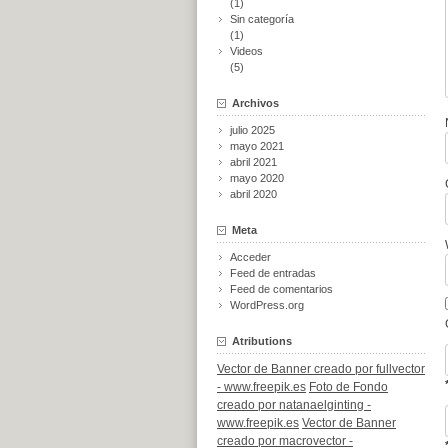
(1)
Sin categoría
(1)
Videos
(5)
Archivos
julio 2025
mayo 2021
abril 2021
mayo 2020
abril 2020
Meta
Acceder
Feed de entradas
Feed de comentarios
WordPress.org
Atributions
Vector de Banner creado por fullvector
- www.freepik.es
Foto de Fondo
creado por natanaelginting -
www.freepik.es
Vector de Banner
creado por macrovector -