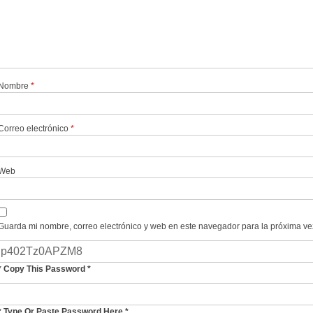
Nombre
*
Correo electrónico
*
Web
Guarda mi nombre, correo electrónico y web en este navegador para la próxima v
* Copy This Password *
* Type Or Paste Password Here *