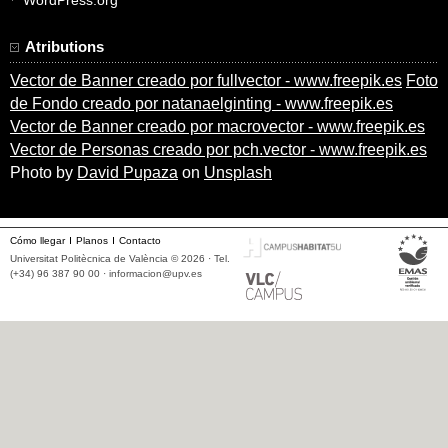
Atributions
Vector de Banner creado por fullvector - www.freepik.es
Foto
de Fondo creado por natanaelginting - www.freepik.es
Vector de Banner creado por macrovector - www.freepik.es
Vector de Personas creado por pch.vector - www.freepik.es
Photo by
David Pupaza
on
Unsplash
Cómo llegar
Planos
Contacto
Universitat Politècnica de València © 2026 · Tel.
(+34) 96 387 90 00 ·
informacion@upv.es