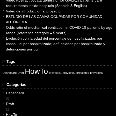
Video Abstract: A data generator for covid-19 patients’ care
requirements inside hospitals (Spanish & English)
Video de introducción al proyecto
ESTUDIO DE LAS CAMAS OCUPADAS POR COMUNIDAD
AUTÓNOMA
Odds ratio of mechanical ventilation in COVID-19 patients by age
range (reference category = 5 years)
Evolución con la edad del porcentaje de hospitalizados por
casos; uci por hospitalizado; defunciones por hospitalizado y
defunciones por uci
Tags
HowTo
Dashboard
Draft
proyecto1
proyecto2
proyecto4
proyecto5
Categorías
Dahsboard
(6)
Draft
(1)
HowTo